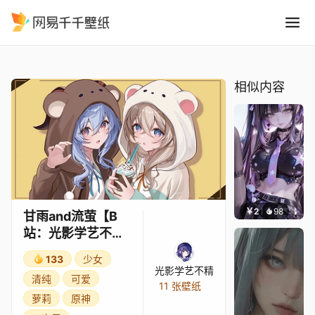
甘雨and流萤B站：光影学艺
精选
甘雨and流萤【B站：光影学艺不精】
相似内容
￥2
98
辰东壁
甘雨and流萤【B
站：光影学艺不
精】
133
少女
光影学艺不精
清纯
可爱
11 张壁纸
萝莉
原神