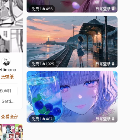
免费
456
辰东壁纸
免费
1925
辰东壁纸
ettimana
9 张壁纸
权声明
纯属为爱发电，希望大家喜欢！有喜欢的可以去抖音或者B站支持我一下！本人在抖音和B站发布视频。“期待下一个作品”素材来源：Settimana | 技术来源：Settimana抖音：SettimanaB站：Settimana7
查看全部
免费
487
辰东壁纸