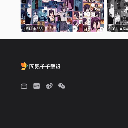
￥1
366
￥1
50