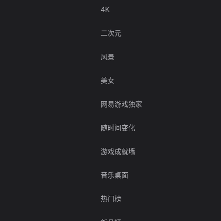
4K
二次元
风景
美女
网易游戏独家
随时间变化
游戏成就墙
音乐桌面
热门榜