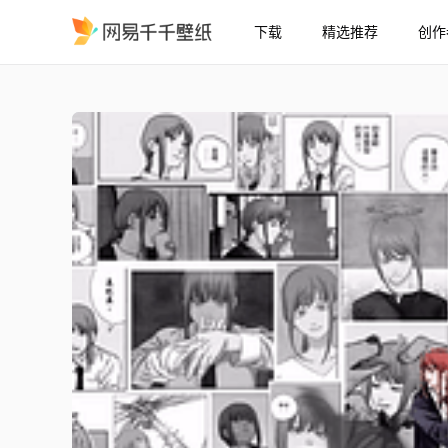
下载
精选推荐
创作
玛奇玛/Makima/电锯人/Ch
精选
玛奇玛/Makima/电锯人/Chainsaw Man(黑白背景)【S