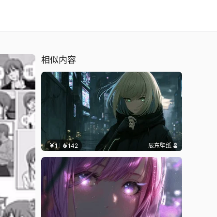
ana
相似内容
￥1
142
辰东壁纸