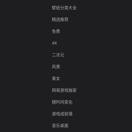
壁纸分类大全
精选推荐
免费
4K
二次元
风景
美女
网易游戏独家
随时间变化
游戏成就墙
音乐桌面