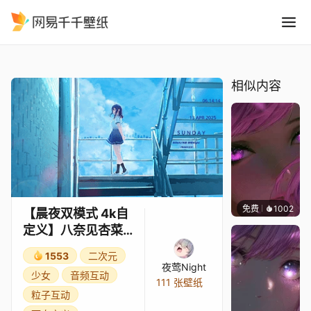
晨夜双模式 4k自定义八奈见杏菜——
精选
【晨夜双模式 4k自定义】八奈见杏菜——夜莺Night【败犬女主太多了】【 High customization of morning an
相似内容
免费
1002
辰东
【晨夜双模式 4k自
定义】八奈见杏菜
——夜莺Night【败
1553
二次元
犬女主太多了】【
夜莺Night
少女
音频互动
High
111 张壁纸
粒子互动
customization of