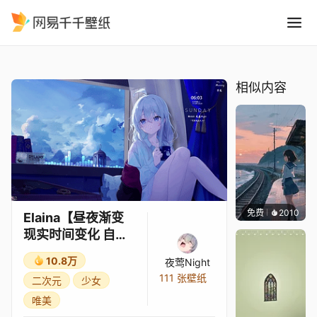
Elaina昼夜渐变 现实时间变化
精选
Elaina【昼夜渐变 现实时间变化 自选时间】窗旁的伊蕾娜——夜莺Night【魔女之旅】Day Night Gradient
相似内容
免费
2010
辰东
Elaina【昼夜渐变
现实时间变化 自选
时间】窗旁的伊蕾
10.8万
夜莺Night
娜——夜莺
111 张壁纸
二次元
少女
Night【魔女之旅】
唯美
Day Night