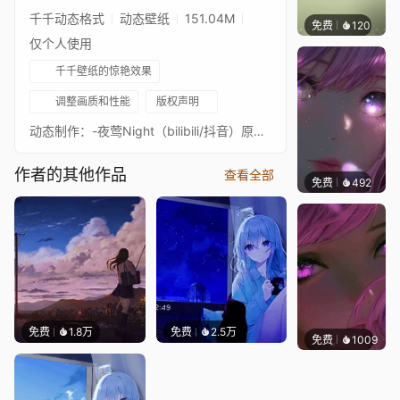
Gradient
千千动态格式
动态壁纸
151.04M
免费
120
木木洗
仅个人使用
千千壁纸的惊艳效果
调整画质和性能
版权声明
动态制作：-夜莺Night（bilibili/抖音）原画师：あずーる azure有bug请在评论区反馈如果喜欢还请多多支持一下哦功能简要展示：时间变化设置：开启随现实时间变化功能时，可以根据现实时间在不同时间段显示清晨、白天、黄昏、夜晚，具体切换时间可以自由更改 选择自选择时间模式时，可于清晨、白天、黄昏、夜晚、昼夜渐变模式中自由选择显示对应时间段 如果带不动壁纸，占用过高，可以将人物动效由精细更改至简略或关闭动效，适当关闭一些效果，同时进入wallpaper设置纹理分辨率为高性能，降低帧率。Dynamic production: - 夜莺Night (bilibili/Tiktok)Original artist: あずーる AzureIf there are bugs, please provide feedback in the comment sectionIf you like it, please support me moreFunction brief display:Time change setting: When the function of changing with real time is enabled, it can display morning, day, dusk, and night in different time periods according to real time. The specific switching time can be freely changed. When selecting the self selected time mode, the corresponding time period can be freely displayed in the morning, day, dusk, night, and day night gradient modesIf you can't move the wallpaper and it takes up too much space, you can change the character animation from fine to simple or turn off animation, and turn off some effects appropriately. At the same time, enter Wallpaper to set the texture resolution to high performance and reduce the frame rate.
作者的其他作品
查看全部
免费
492
辰东壁
免费
1.8万
免费
2.5万
免费
1009
辰东