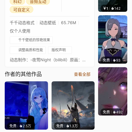
科幻
音频互动
￥1
142
辰东壁
可自定义
千千动态格式
动态壁纸
65.76M
仅个人使用
千千壁纸的惊艳效果
调整画质和性能
版权声明
动态制作：-夜莺Night（bilibili）原画：咖喱G鱼（bilibili）如果喜欢还请多多支持一下哦功能简要展示： 萨姆设置：萨姆的动效可以自行开启或取消，萨姆的LED灯光效随音频闪烁 特效设置: 该壁纸的一切特效都为可开关、自定义的选项，包括火焰、火星、雨水、溅射雨滴、灰烬、黑烟、屏幕雨水粒子 组件设置: 时间组件、音频可视化、鼠标尾迹，多种字体选择等等 点击动画设置：两种点击动画：点击动画1：单击萨姆的头部可以控制面罩的打开关闭。点击动画2：双击萨姆的躯体，注意，是双击，会有撕扯的特殊动画。两种点击动画可以在设置界面进行关闭。 点击语音设置：双击萨姆会触发语音，同时有六句语音可供切换，请在对应文本框内正确输入对应语音文字内容，方可正确切换语音，如果双击未触发语音，可以切换成其他壁纸再切换回来以刷新壁纸，请不要双击过快 如果带不动壁纸，占用过高，可以将模式改成视频模式，或者自定义模式人物动效由精细更改至简略或关闭动效，适当关闭一些效果，同时进入wallpaper设置纹理分辨率为高性能，降低帧率。If you like it, please provide more supportBrief display of functions:Sam's settings: Sam's animation can be turned on or off by himself, and Sam's LED lighting effect flashes with audioSpecial effects settings: All special effects of this wallpaper are switchable and customizable options, including flames, sparks, rain, splashing raindrops, ashes, black smoke, and screen rain particlesComponent settings: time component, audio visualization, mouse trail, multiple font options, and moreClick Animation Settings: Two types of click animations: Click Animation 1: Click Sam's head to control the opening and closing of the mask. Click on Animation 2: Double click on Sam's body. Note that if you double click, there will be a special tearing animation. Two types of click animations can be turned off in the settings interface.Click on voice settings: Double clicking on Sam will trigger voice, and there are six voice sentences available for switching. Please enter the corresponding voice text content correctly in the corresponding text box to switch voice correctly. If double clicking does not trigger voice, you can switch to another wallpaper and then switch back to refresh the new wallpaper. Please do not double click too fastIf the wallpaper cannot be moved and occupies too much space, you can change the mode to video mode, or customize the character animation mode from fine to simple or turn off animation effects, and appropriately turn off some effects. At the same time, enter wallpaper to set the texture resolution to high performance and reduce the frame rate.
免费
93
｡✧Ma
作者的其他作品
查看全部
免费
492
辰东壁
免费
2.5万
免费
1.3万