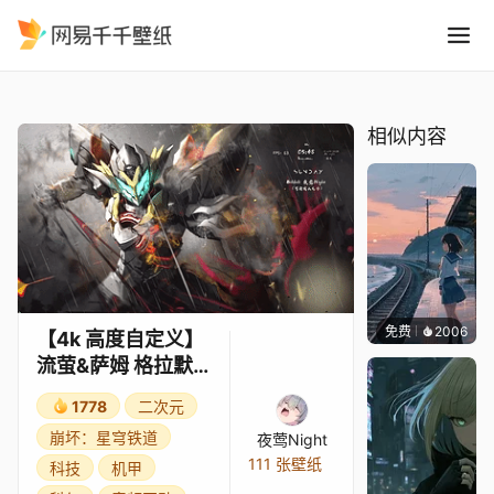
4k 高度自定义流萤&萨姆 格
精选
【4k 高度自定义】流萤&萨姆 格拉默的余烬——夜莺Night【崩坏星穹铁道】
相似内容
免费
2006
辰东
【4k 高度自定义】
流萤&萨姆 格拉默的
余烬——夜莺
1778
二次元
Night【崩坏星穹铁
崩坏：星穹铁道
夜莺Night
道】
111 张壁纸
科技
机甲