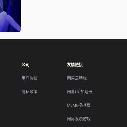
公司
友情链接
用户协议
网易云游戏
隐私政策
网易UU加速器
MuMu模拟器
网易发烧游戏