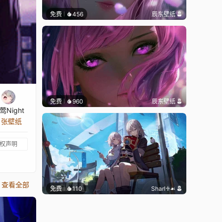
免费
456
辰东壁纸
免费
960
辰东壁纸
莺Night
1 张壁纸
权声明
查看全部
免费
110
Sharl♱☙