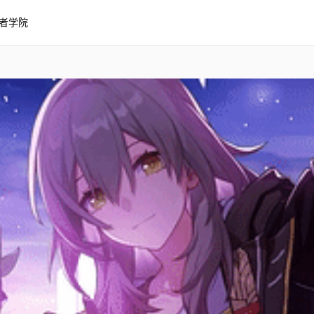
者学院
开拓者 合影 男女主自由切换——
由切换——夜莺Night