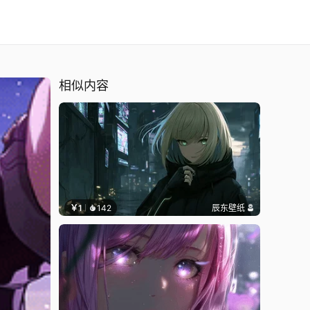
夜莺Night
相似内容
￥1
142
辰东壁纸