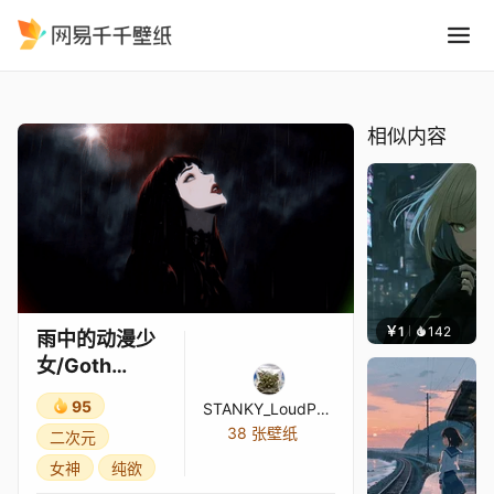
雨中的动漫少女/Goth Anime Gir
精选
雨中的动漫少女/Goth Anime Girl In Rain
相似内容
￥1
142
辰东壁
雨中的动漫少
女/Goth
Anime Girl In
95
STANKY_LoudPaks
Rain
38 张壁纸
二次元
女神
纯欲