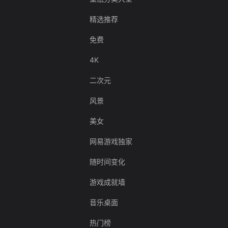
精选推荐
免费
4K
二次元
风景
美女
网易游戏独家
随时间变化
游戏成就墙
音乐桌面
热门榜