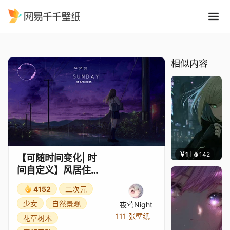
可随时间变化 时间自定义风居住
精选
【可随时间变化| 时间自定义】风居住的街道——夜莺Night
相似内容
￥1
142
辰东壁
【可随时间变化| 时
间自定义】风居住
的街道——夜莺
4152
二次元
Night
少女
自然景观
夜莺Night
111 张壁纸
花草树木