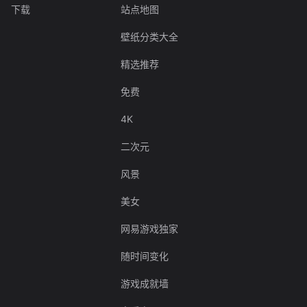
下载
站点地图
壁纸分类大全
精选推荐
免费
4K
二次元
风景
美女
网易游戏独家
随时间变化
游戏成就墙