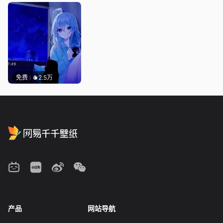
免费
2.5万
产品
网站导航