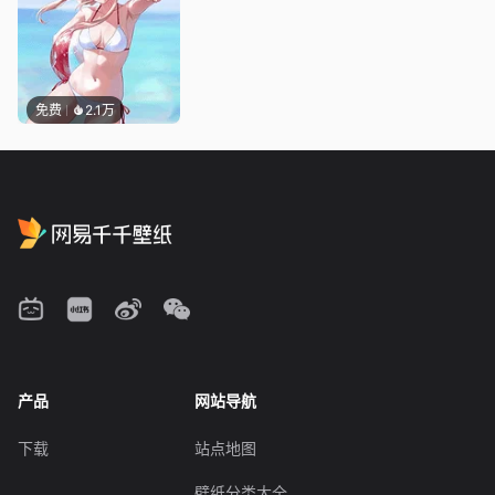
免费
2.1万
产品
网站导航
下载
站点地图
壁纸分类大全