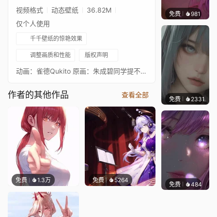
视频格式
动态壁纸
36.82M
免费
981
辰东壁
仅个人使用
千千壁纸的惊艳效果
调整画质和性能
版权声明
动画：雀德Qukito 原画：朱成碧同学提不起劲 BGM：深夕映繁星 Genshin Impact Furina
作者的其他作品
查看全部
免费
2331
辰东
免费
1.3万
免费
5264
免费
484
辰东壁