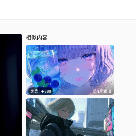
相似内容
免费
388
辰东壁纸