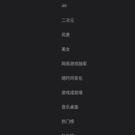
4K
二次元
风景
美女
网易游戏独家
随时间变化
游戏成就墙
音乐桌面
热门榜