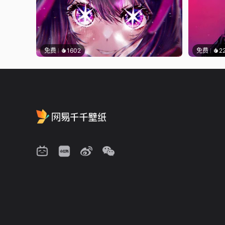
免费
1602
免费
2