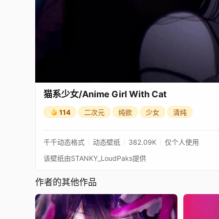
猫系少女/Anime Girl With Cat
114
二次元
纯欲
少女
清纯
千千动态格式
动态壁纸
382.09K
仅个人使用
该壁纸由STANKY_LoudPaks提供
作者的其他作品