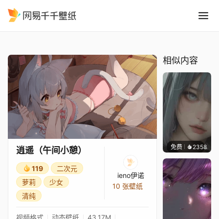
逍遥午间小憩
精选
逍遥（午间小憩）
相似内容
免费
2358
辰东
逍遥（午间小憩）
119
二次元
ieno伊诺
萝莉
少女
10 张壁纸
清纯
视频格式
动态壁纸
43.17M