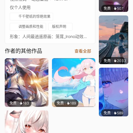
仅个人使用
免费
507
辰东壁
千千壁纸的惊艳效果
调整画质和性能
版权声明
形象：人间最逍遥原画：笼茸_lrono动效：Ieno伊诺_Official----------------------------------------------------------https://www.bilibili.com/video/BV1iw411Y772/?spm_id_from=333.999.0.0&vd_source=3b1514348fbaccdbf05d036316a84d64
作者的其他作品
查看全部
免费
2033
辰东
免费
163
免费
189
免费
589
辰东壁