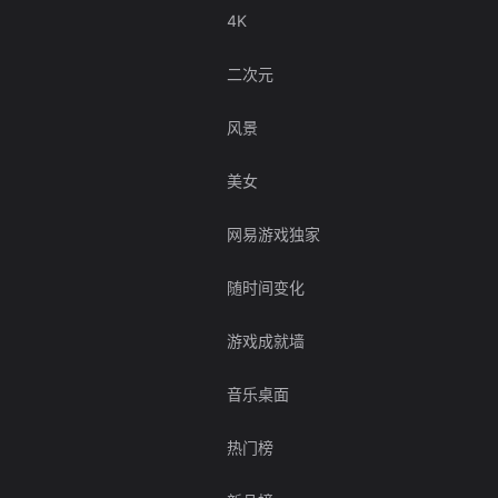
4K
二次元
风景
美女
网易游戏独家
随时间变化
游戏成就墙
音乐桌面
热门榜