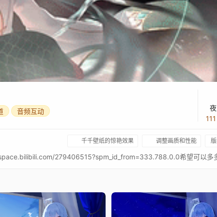
夜
道
音频互动
11
千千壁纸的惊艳效果
调整画质和性能
版