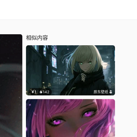
相似内容
￥1
142
辰东壁纸