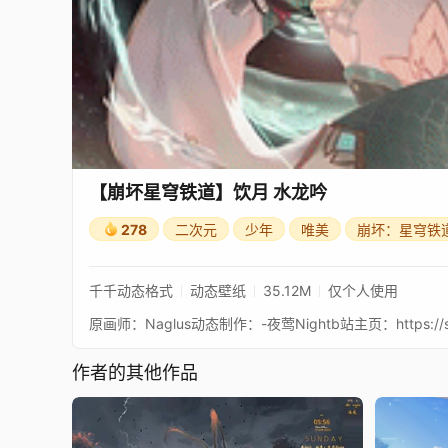
【崩坏星穹铁道】饮月 水龙吟
278
二次元
少年
唯美
崩坏：星穹铁
千千动态格式
动态壁纸
35.12M
仅个人使用
作者的其他作品