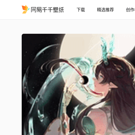
下载
精选推荐
创作
崩坏星穹铁道饮月 水龙吟
精选
【崩坏星穹铁道】饮月 水龙吟