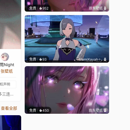
免费
952
辰东壁纸
免费
93
｡✧MamiXayah✧｡
莺Night
1 张壁纸
权声明
原画师：Naglus动态制作：-夜莺Nightb站主页：https://space.bilibili.com/279406515?spm_id_from=333.788.0.0希望可以多多三连支持一下呀
查看全部
免费
450
辰东壁纸