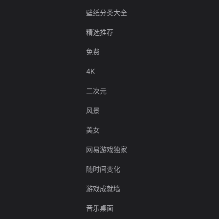
壁纸分类大全
精选推荐
免费
4K
二次元
风景
美女
网易游戏独家
随时间变化
游戏成就墙
音乐桌面