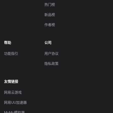
热门榜
新品榜
作者榜
帮助
公司
功能指引
用户协议
隐私政策
友情链接
网易云游戏
网易UU加速器
MuMu模拟器