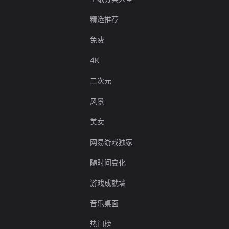
精选推荐
免费
4K
二次元
风景
美女
网易游戏独家
随时间变化
游戏成就墙
音乐桌面
热门榜