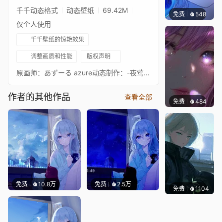
千千动态格式
动态壁纸
69.42M
免费
548
辰东壁
仅个人使用
千千壁纸的惊艳效果
调整画质和性能
版权声明
原画师：あずーる azure动态制作：-夜莺Night（全网同名）喜欢还请多多支持一下哦——转载请注明出处！！！3.5：优化了用户栏，增加了个人主页链接
作者的其他作品
查看全部
免费
484
辰东壁
免费
10.8万
免费
2.5万
免费
1104
辰东