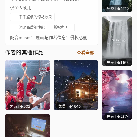
仅个人使用
免费
2170
Salyu
千千壁纸的惊艳效果
调整画质和性能
版权声明
配音music： 原画与作者信息：侵权必删，转载须注明出处及原画信息，勿做商用。接受私人定制属于你自己的壁纸（任何类型包括18+）如有意请留言Accept the customized service(Any type including 18+),I can make your favorite wallpaper pictures move
作者的其他作品
查看全部
免费
1167
Salyu
免费
802
免费
1845
免费
2874
Salyu