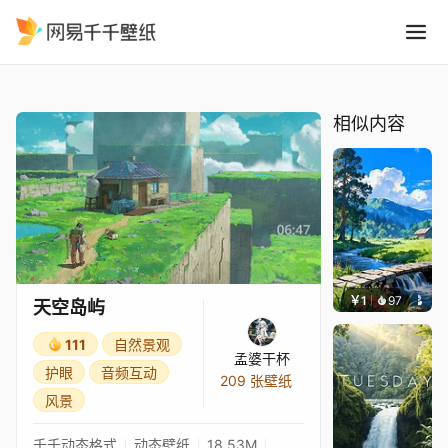
天空岛屿
精选
天空岛屿
相似内容
￥1
97
叮叮当
天空岛屿
111
自然景观
孟婆干杯
护眼
音频互动
209 张壁纸
风景
千千动态格式
动态壁纸
18.53M