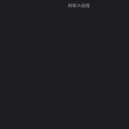
网易UU远程