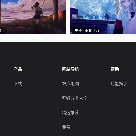
.8万
免费
10.7万
产品
网站导航
帮助
下载
站点地图
功能指引
壁纸分类大全
精选推荐
免费