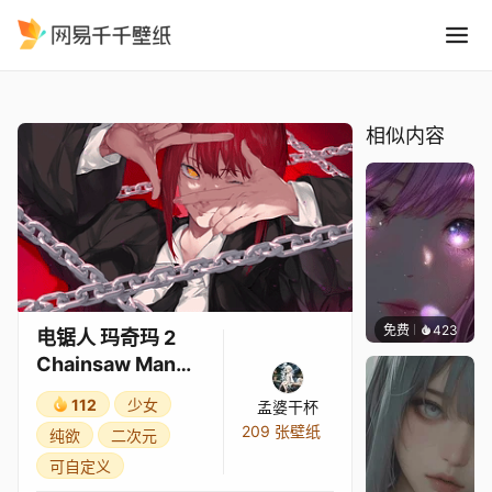
电锯人 玛奇玛 2 Chainsaw Ma
精选
电锯人 玛奇玛 2 Chainsaw Man Makima
相似内容
免费
423
辰东壁
电锯人 玛奇玛 2
Chainsaw Man
Makima
112
少女
孟婆干杯
209 张壁纸
纯欲
二次元
可自定义