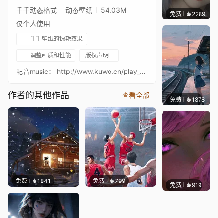
千千动态格式
动态壁纸
54.03M
免费
2289
辰东
仅个人使用
千千壁纸的惊艳效果
调整画质和性能
版权声明
配音music： http://www.kuwo.cn/play_detail/4316108原画与作者信息：创建者： kosmo1214出处：pixiv #103723519素材：电锯侠角色：makima（电锯人）侵权必删，转载须注明出处及原画信息，勿做商用。生活不易。如果你想支持我，可以点击下面扫码捐助一波。也可以定制一张属于你的壁纸。 点击此处可微信扫码捐助 Bilibili传送门（欢迎来点赞） [space.bilibili.com] Life is not easy and the income is not high. If you want to support me, you can give me a steam gift card.You can also customize a wallpaper that belongs to you.
作者的其他作品
查看全部
免费
1878
辰东壁
免费
1841
免费
799
免费
919
辰东壁