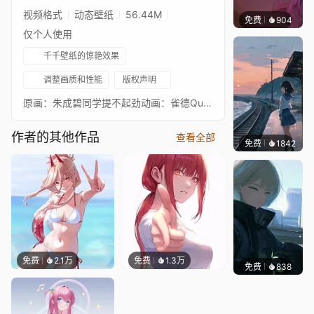
视频格式
动态壁纸
56.44M
免费
904
辰东壁
仅个人使用
千千壁纸的惊艳效果
调整画质和性能
版权声明
原画：朱成碧同学提不起劲动画：雀德QukitoBGM：Evan Call - A Place to Call Home
作者的其他作品
查看全部
免费
1842
辰东
免费
2.1万
免费
1.3万
免费
838
辰东壁