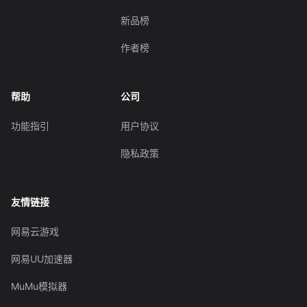
新品榜
作者榜
帮助
公司
功能指引
用户协议
隐私政策
友情链接
网易云游戏
网易UU加速器
MuMu模拟器