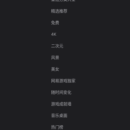
精选推荐
免费
4K
二次元
风景
美女
网易游戏独家
随时间变化
游戏成就墙
音乐桌面
热门榜