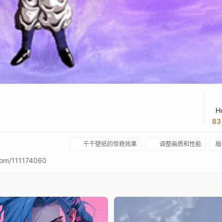
H
8
千千壁纸的惊艳效果
调整画质和性能
版
m/111174060