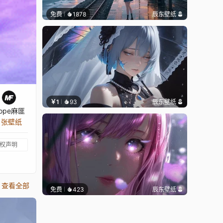
免费
1878
辰东壁纸
￥1
93
辰东壁纸
ope麻匪
3 张壁纸
权声明
查看全部
免费
423
辰东壁纸