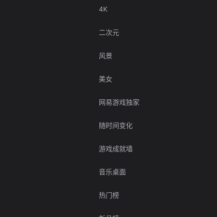
4K
二次元
风景
美女
网易游戏独家
随时间变化
游戏成就墙
音乐桌面
热门榜