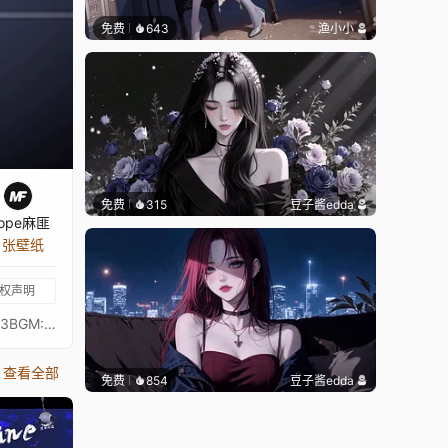
免费
643
渔小小
免费
315
豆子酱edda
ope麻匪
3 张壁纸
权声明
动态壁纸制作哔哩哔哩：Hope麻匪https://space.bilibili.com/111174060原图作者：Pixiv ID：Nevon 18012321图ID：100319493BGM:清平误
查看全部
免费
854
豆子酱edda