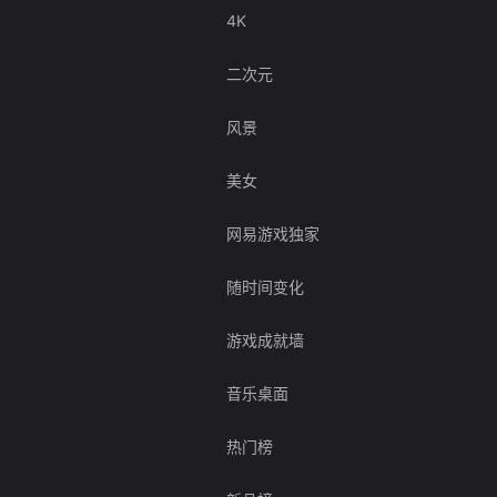
4K
二次元
风景
美女
网易游戏独家
随时间变化
游戏成就墙
音乐桌面
热门榜