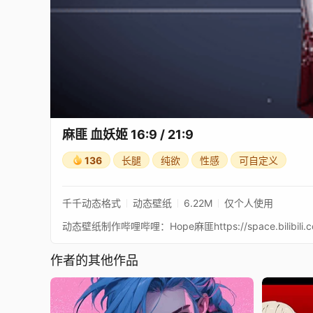
麻匪 血妖姬 16:9 / 21:9
136
长腿
纯欲
性感
可自定义
千千动态格式
动态壁纸
6.22M
仅个人使用
作者的其他作品