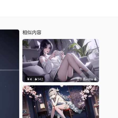
相似内容
￥4
142
豆子酱edda