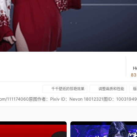
H
8
千千壁纸的惊艳效果
调整画质和性能
版