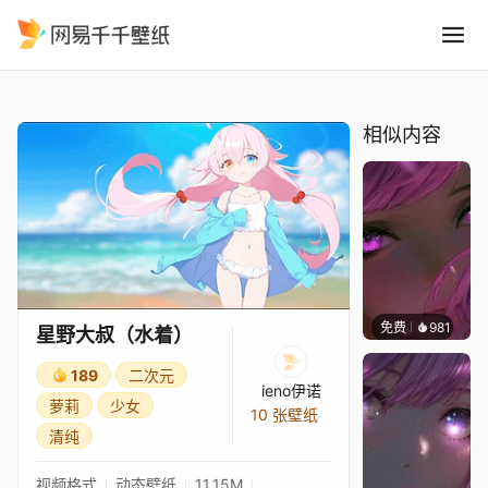
星野大叔水着
精选
星野大叔（水着）
相似内容
免费
981
辰东壁
星野大叔（水着）
189
二次元
ieno伊诺
萝莉
少女
10 张壁纸
清纯
视频格式
动态壁纸
11.15M