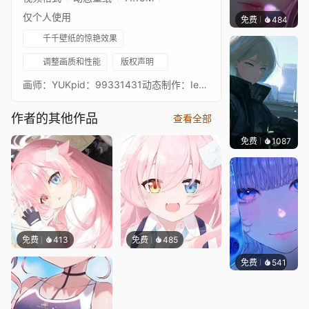
仅个人使用
免费
484
辰东壁
千千壁纸的惊艳效果
调整画质和性能
版权声明
画师：YUKpid：99331431动态制作：Ieno伊诺_Official使用软件:PS AE目前上传星空壁纸和wallpaper engin希望大家1.5周年一发入魂！
作者的其他作品
查看全部
免费
1087
辰东
免费
413
免费
485
免费
541
辰东壁