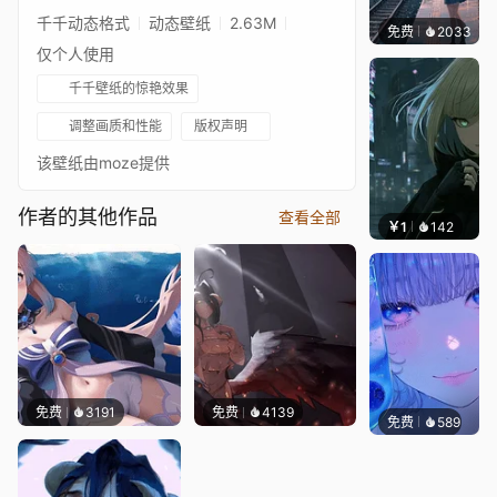
千千动态格式
动态壁纸
2.63M
免费
2033
辰东
仅个人使用
千千壁纸的惊艳效果
调整画质和性能
版权声明
该壁纸由moze提供
作者的其他作品
查看全部
￥1
142
辰东壁
免费
3191
免费
4139
免费
589
辰东壁