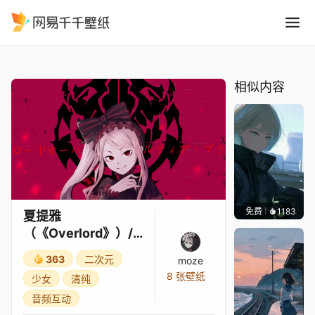
夏提雅Overlord/Shalltear Ov
精选
夏提雅（《Overlord》）/Shalltear (Overlord)
相似内容
免费
1183
辰东壁
夏提雅
（《Overlord》）/S
halltear (Overlord)
363
二次元
moze
8 张壁纸
少女
清纯
音频互动