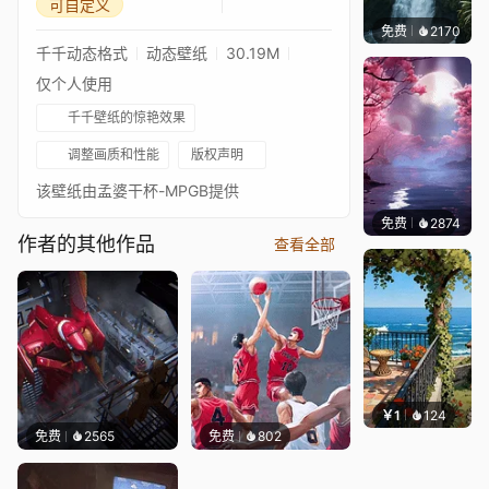
可自定义
免费
2170
Salyu
千千动态格式
动态壁纸
30.19M
仅个人使用
千千壁纸的惊艳效果
调整画质和性能
版权声明
该壁纸由孟婆干杯-MPGB提供
免费
2874
Salyu
作者的其他作品
查看全部
￥1
124
叮叮当
免费
2565
免费
802