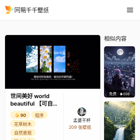
世间美好 world beautiful
精选
世间美好 world beautiful 【可自定义文字】
相似内容
免费
698
鲨鲨啊
世间美好 world
beautiful 【可自定
义文字】
90
程序
孟婆干杯
花草树木
209 张壁纸
自然景观