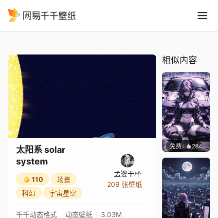
太阳系 solar system
精选
太阳系 solar system
相似内容
免费
284
Ado
太阳系 solar
system
孟婆干杯
110
场景
209 张壁纸
科幻
宇宙星空
千千动态格式
动态壁纸
3.03M