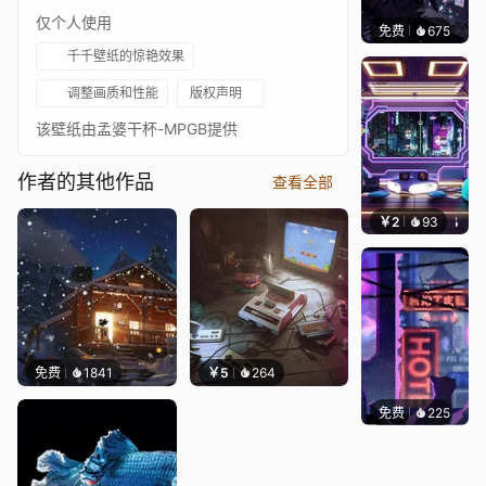
仅个人使用
免费
675
鲨鲨啊
千千壁纸的惊艳效果
调整画质和性能
版权声明
该壁纸由孟婆干杯-MPGB提供
作者的其他作品
查看全部
￥2
93
好看壁
免费
1841
￥5
264
免费
225
鲨鲨啊