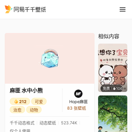
麻匪 水中小熊
精选
麻匪 水中小熊
相似内容
免费
106
渔小小
麻匪 水中小熊
212
可爱
Hope麻匪
83 张壁纸
治愈
动物
千千动态格式
动态壁纸
523.74K
仅个人使用