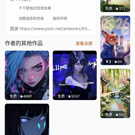
千千壁纸的惊艳效果
免费
372
渔小小
调整画质和性能
版权声明
图源 https://www.pixiv.net/artworks/93064293
作者的其他作品
查看全部
￥3
94
Ruth
免费
4691
免费
5067
免费
550
渔小小