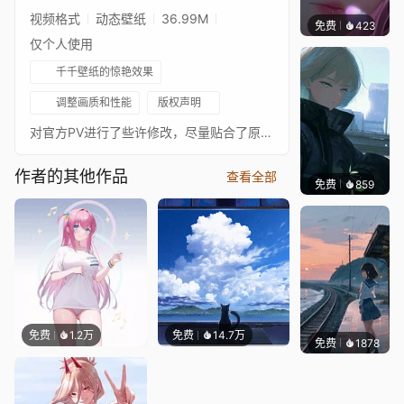
视频格式
动态壁纸
36.99M
免费
423
辰东壁
仅个人使用
千千壁纸的惊艳效果
调整画质和性能
版权声明
对官方PV进行了些许修改，尽量贴合了原图原图画师 あんよ（UID11611809）原图PID 89348462
作者的其他作品
查看全部
免费
859
辰东壁
免费
1.2万
免费
14.7万
免费
1878
辰东壁