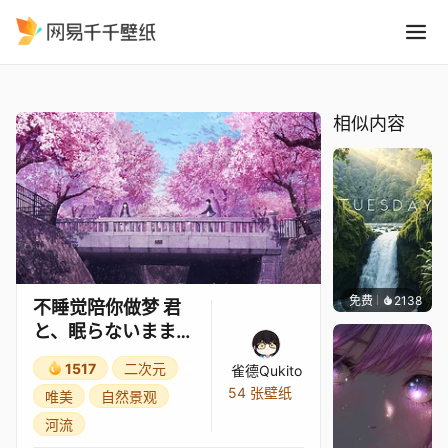
不睡觉陪你做梦 君と、眠らな
精选
不睡觉陪你做梦 君と、眠らないまま夢をみる
相似内容
免费
2138
Salyu
不睡觉陪你做梦 君
と、眠らないまま夢
をみる
1517
二次元
雀德Qukito
54 张壁纸
唯美
自然景观
河流