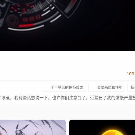
10
千千壁纸的惊艳效果
调整画质和性能
版