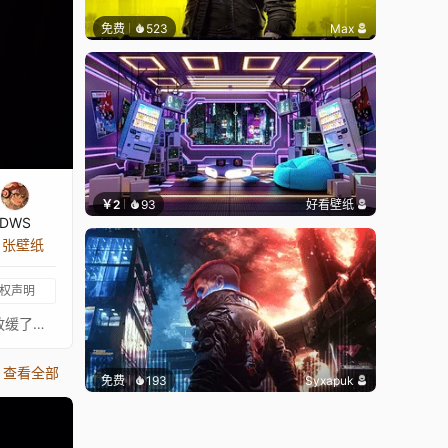
免费
523
Max
￥2
93
好看壁纸
DWS
9 张壁纸
权声明
待补充大家好，我是大污师，首先感谢大家这几年的支持和厚爱，我有些话想说一下，也许你们注意到了，近些日子我的壁纸产量放缓了，我的收入并不高，还在使用五年前的电脑进行创作。制作壁纸几乎占据了我所有的业余时间，有时还需要熬夜，最近我的第二个宝宝降生了，我不知道还能在这里坚持多久。有条件想支持一下的朋友可以考虑捐助一下下。再次感谢大家的支持二维码捐赠 Hello everyone, I am DWS, first of all, thank you for your support and love over the years, I would like to say something, maybe you have noticed that my wallpaper production has declined recently, my income is not high, I still use the computer five years ago to create.Wallpaper making takes up almost all of my spare time, and sometimes I have to stay up late. Recently my second baby was born, and I don't know how much longer I can stay here. Conditionally want to support a friend can consider a donation.Thanks again for your support PAYPAL [paypal.me]
查看全部
免费
193
Syxapuk