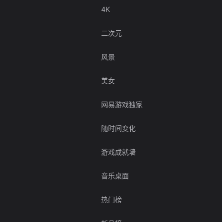
4K
二次元
风景
美女
网易游戏独家
随时间变化
游戏成就墙
音乐桌面
热门榜