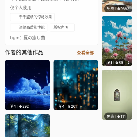
仅个人使用
免费
9882
叮叮
千千壁纸的惊艳效果
调整画质和性能
版权声明
bgm：夏の癒し曲
作者的其他作品
查看全部
￥1
89
叮叮当
￥4
292
￥4
261
免费
111
木木洗