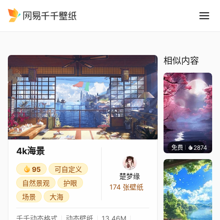
4k海景
精选
4k海景
相似内容
免费
2874
Salyu
4k海景
95
可自定义
楚梦缘
自然景观
护眼
174 张壁纸
场景
大海
千千动态格式
动态壁纸
13.46M