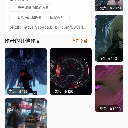
千千壁纸的惊艳效果
免费
2024
辰东
调整画质和性能
版权声明
bilibili：https://space.bilibili.com/59514408原画来自@韩一杰更多画师作品至画师LOFTER https://hanyijie.lofter.com/大家好，我是大污师。
作者的其他作品
查看全部
￥1
142
辰东壁
免费
188
免费
128
免费
1023
辰东