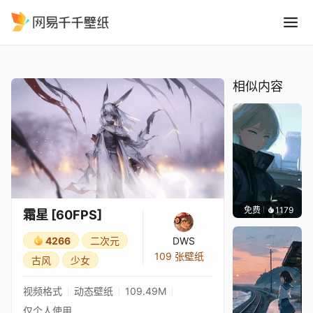
霜星 60FPS
精选
霜星 [60FPS]
相似内容
免费
1179
辰东壁
霜星 [60FPS]
4266
二次元
DWS
109 张壁纸
古风
少女
视频格式
动态壁纸
109.49M
仅个人使用