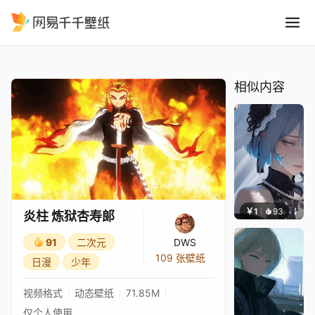
炎柱 炼狱杏寿郞
精选
炎柱 炼狱杏寿郞
相似内容
￥1
93
辰东壁
炎柱 炼狱杏寿郞
91
二次元
DWS
109 张壁纸
日漫
少年
视频格式
动态壁纸
71.85M
仅个人使用