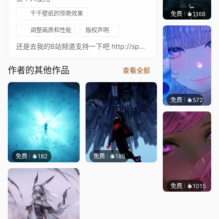
千千壁纸的惊艳效果
免费
1168
辰东壁
调整画质和性能
版权声明
还是去我的B站频道支持一下吧 http://space.bilibili.com/59514408
作者的其他作品
查看全部
免费
572
辰东壁
免费
182
免费
185
免费
1015
辰东壁