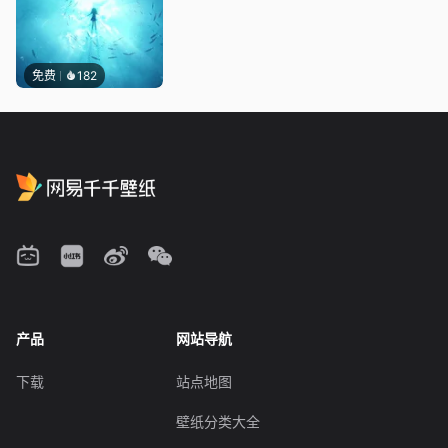
免费
182
产品
网站导航
下载
站点地图
壁纸分类大全