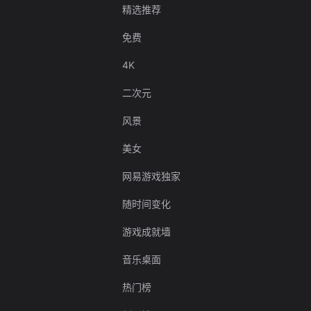
精选推荐
免费
4K
二次元
风景
美女
网易游戏独家
随时间变化
游戏成就墙
音乐桌面
热门榜