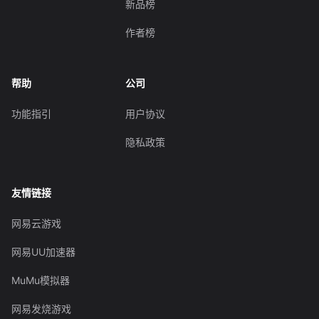
新品榜
作者榜
帮助
公司
功能指引
用户协议
隐私政策
友情链接
网易云游戏
网易UU加速器
MuMu模拟器
网易发烧游戏