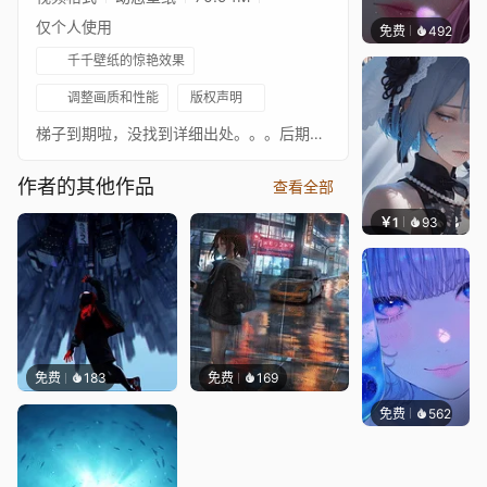
仅个人使用
免费
492
辰东壁
千千壁纸的惊艳效果
调整画质和性能
版权声明
梯子到期啦，没找到详细出处。。。后期补上
作者的其他作品
查看全部
￥1
93
辰东壁
免费
183
免费
169
免费
562
辰东壁