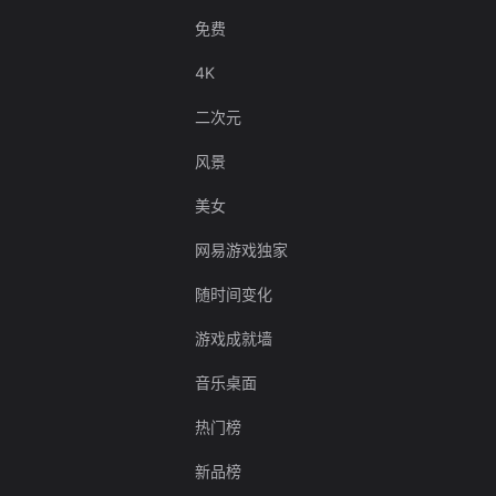
免费
4K
二次元
风景
美女
网易游戏独家
随时间变化
游戏成就墙
音乐桌面
热门榜
新品榜