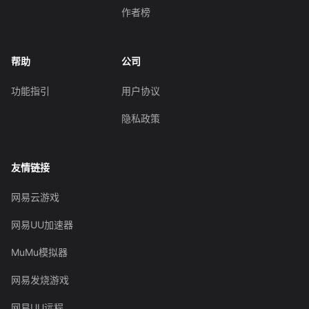
作者榜
帮助
公司
功能指引
用户协议
隐私政策
友情链接
网易云游戏
网易UU加速器
MuMu模拟器
网易发烧游戏
网易UU远程