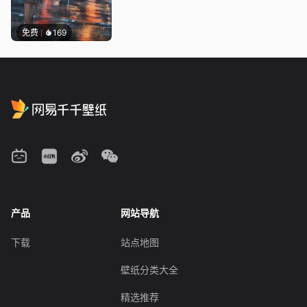
免费
169
产品
网站导航
下载
站点地图
壁纸分类大全
精选推荐