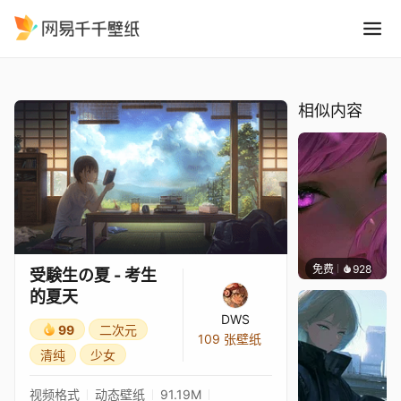
受験生の夏 - 考生的夏天
精选
受験生の夏 - 考生的夏天
相似内容
免费
928
辰东壁
受験生の夏 - 考生
的夏天
DWS
99
二次元
109 张壁纸
清纯
少女
视频格式
动态壁纸
91.19M