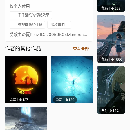
仅个人使用
免费
882
辰东壁
千千壁纸的惊艳效果
调整画质和性能
版权声明
受験生の夏Pixiv ID: 70059505Member: 杉８７https://www.pixiv.net/member_illust.php?mode=medium&illust_id=70059505
作者的其他作品
查看全部
免费
1886
辰东壁
免费
127
免费
180
￥1
142
辰东壁