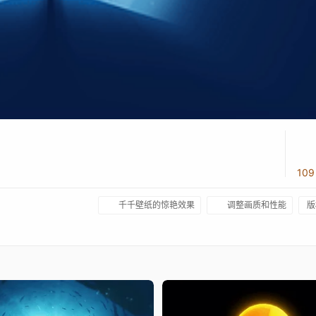
10
千千壁纸的惊艳效果
调整画质和性能
版