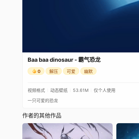
Baa baa dinosaur - 霸气恐龙
0
解压
可爱
幽默
视频格式
动态壁纸
53.61M
仅个人使用
一只可爱的恐龙
作者的其他作品