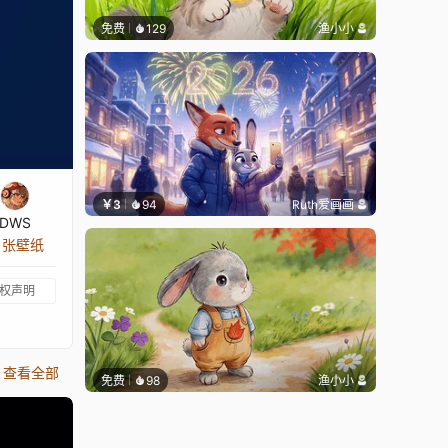
免费
129
渔小小
￥3
94
Ruth爱画画
DWS
9 张壁纸
权声明
查看全部
免费
98
渔小小