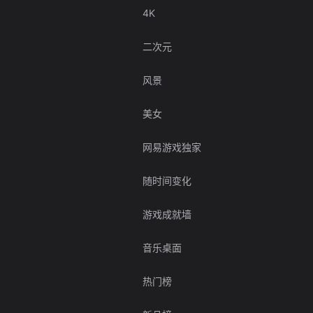
4K
二次元
风景
美女
网易游戏独家
随时间变化
游戏成就墙
音乐桌面
热门榜