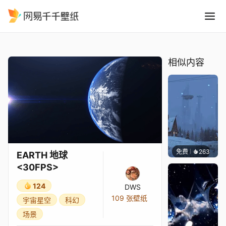
EARTH 地球 <30FPS>
精选
EARTH 地球 <30FPS>
相似内容
免费
263
Syxap
EARTH 地球
<30FPS>
124
DWS
109 张壁纸
宇宙星空
科幻
场景