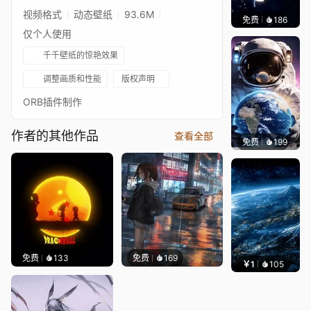
视频格式
动态壁纸
93.6M
免费
186
星梦
仅个人使用
千千壁纸的惊艳效果
调整画质和性能
版权声明
ORB插件制作
作者的其他作品
查看全部
免费
199
金爵万
免费
133
免费
169
￥1
105
叮叮当