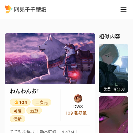
わんわんお！
精选
わんわんお！
相似内容
免费
1168
辰东壁
わんわんお！
104
二次元
DWS
可爱
治愈
109 张壁纸
清新
千千动态格式
动态壁纸
4.47M