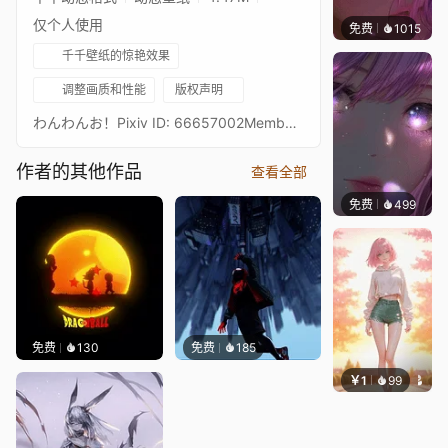
仅个人使用
免费
1015
辰东壁
千千壁纸的惊艳效果
调整画质和性能
版权声明
わんわんお！Pixiv ID: 66657002Member: えすけー
作者的其他作品
查看全部
免费
499
辰东壁
免费
130
免费
185
￥1
99
辰东壁