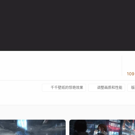
10
千千壁纸的惊艳效果
调整画质和性能
版