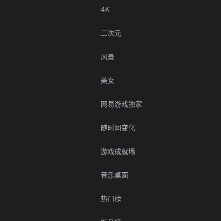
4K
二次元
风景
美女
网易游戏独家
随时间变化
游戏成就墙
音乐桌面
热门榜