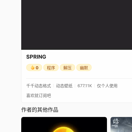
SPRING
0
程序
解压
幽默
千千动态格式
动态壁纸
677.11K
仅个人使用
喜欢就订阅吧
作者的其他作品