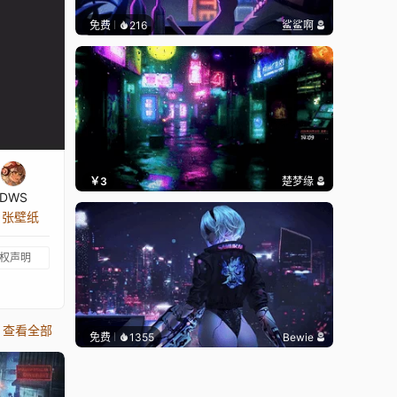
免费
216
鲨鲨啊
￥3
楚梦缘
DWS
9 张壁纸
权声明
查看全部
免费
1355
Bewie