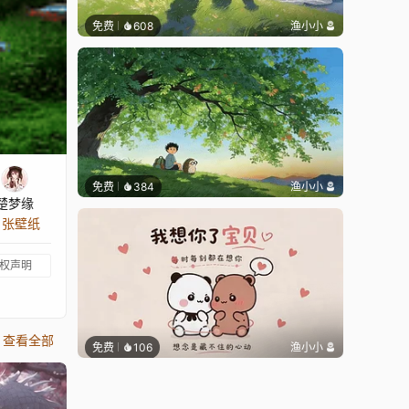
免费
608
渔小小
免费
384
渔小小
楚梦缘
4 张壁纸
权声明
查看全部
免费
106
渔小小