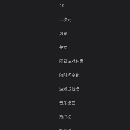
4K
二次元
风景
美女
网易游戏独家
随时间变化
游戏成就墙
音乐桌面
热门榜