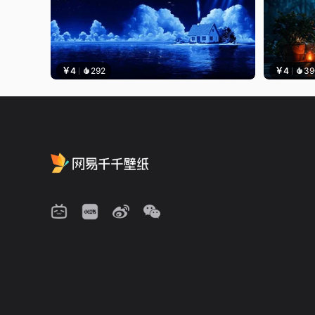
￥4
292
￥4
39