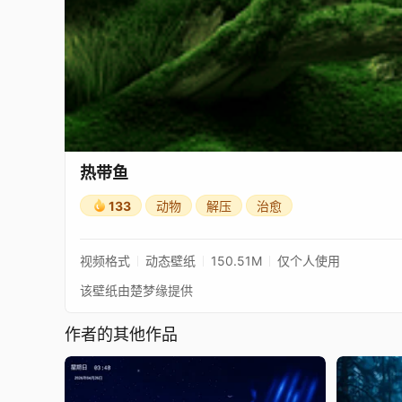
热带鱼
133
动物
解压
治愈
视频格式
动态壁纸
150.51M
仅个人使用
该壁纸由楚梦缘提供
作者的其他作品