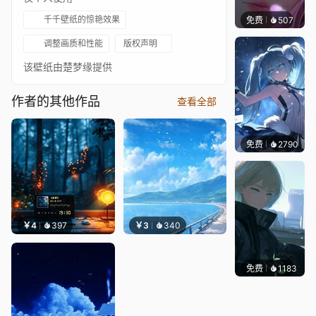
千千壁纸的惊艳效果
免费
507
辰东壁
调整画质和性能
版权声明
该壁纸由楚梦缘提供
作者的其他作品
查看全部
免费
2790
冷鸟ha
￥4
397
￥3
340
免费
1183
辰东壁