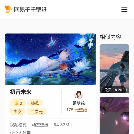
初音未来
精选
初音未来
相似内容
免费
2033
辰东
初音未来
0
纯欲
楚梦缘
175 张壁纸
少女
二次元
视频格式
动态壁纸
54.33M
仅个人使用