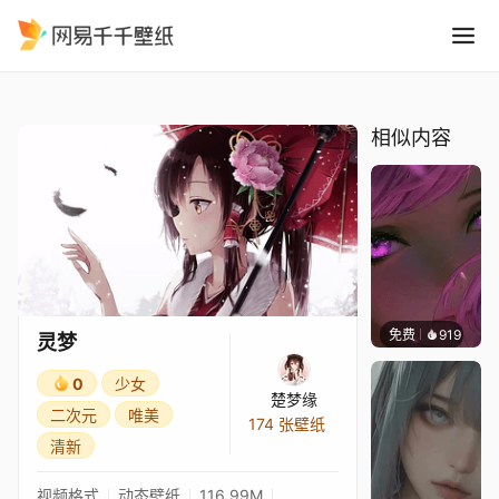
灵梦
精选
灵梦
相似内容
免费
919
辰东壁
灵梦
0
少女
楚梦缘
二次元
唯美
174 张壁纸
清新
视频格式
动态壁纸
116.99M