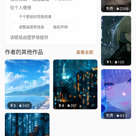
仅个人使用
免费
2289
辰东
千千壁纸的惊艳效果
调整画质和性能
版权声明
该壁纸由楚梦缘提供
作者的其他作品
查看全部
￥1
130
辰东
￥3
340
￥4
261
免费
433
辰东壁