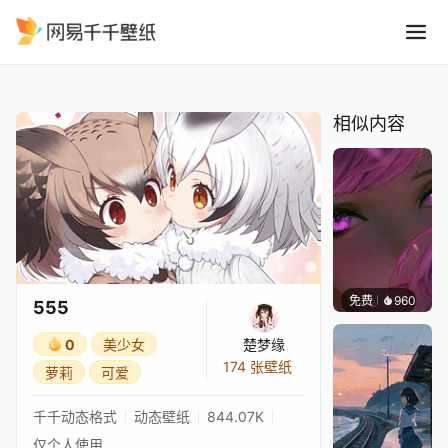
555
精选
555
相似内容
免费
960
辰东壁
555
0
美少女
楚梦缘
174 张壁纸
萝莉
可爱
千千动态格式
动态壁纸
844.07K
仅个人使用