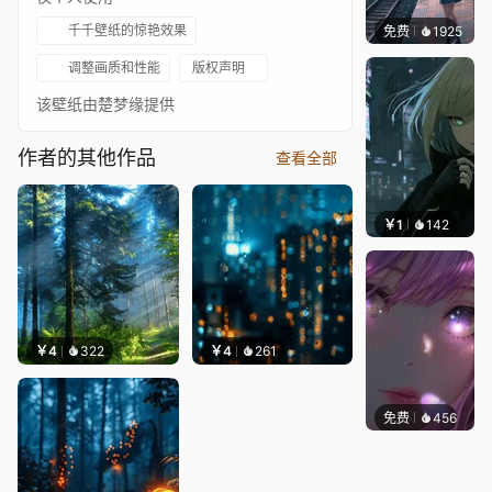
千千壁纸的惊艳效果
免费
1925
辰东壁
调整画质和性能
版权声明
该壁纸由楚梦缘提供
作者的其他作品
查看全部
￥1
142
辰东壁
￥4
322
￥4
261
免费
456
辰东壁